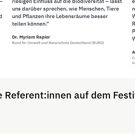
 –
riesigen Einfluss auf die Biodiversität – lasst
e
uns darüber sprechen, wie Menschen, Tiere
n
d
und Pflanzen ihre Lebensräume besser
W
teilen können.
R
P
Dr. Myriam Rapior
W
Bund für Umwelt und Naturschutz Deutschland (BUND)
A
C
V
e Referent:innen auf dem Festi