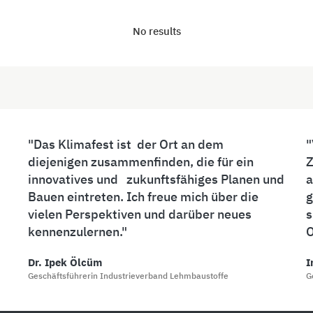
No results
Das Klimafest ist der Ort an dem
diejenigen zusammenfinden, die für ein
Z
innovatives und zukunftsfähiges Planen und
a
Bauen eintreten. Ich freue mich über die
g
vielen Perspektiven und darüber neues
s
kennenzulernen.
O
Dr. Ipek Ölcüm
I
Geschäftsführerin Industrieverband Lehmbaustoffe
G