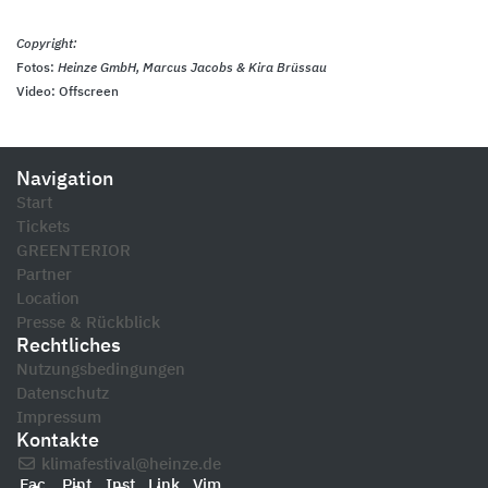
Copyright:
Fotos:
Heinze GmbH, Marcus Jacobs & Kira Brüssau
Video: Offscreen
Navigation
Start
Tickets
GREENTERIOR
Partner
Location
Presse & Rückblick
Rechtliches
Nutzungsbedingungen
Datenschutz
Impressum
Kontakte
klimafestival@heinze.de
Fac
Pint
Inst
Link
Vim