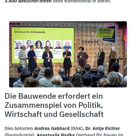
3.600 Besucher:innen
beim Klimafestival in Berlin.
Die Bauwende erfordert ein
Zusammenspiel von Politik,
Wirtschaft und Gesellschaft
Dies betonten
Andrea Gebhard
(BAK),
Dr. Antje Eichler
(Bauindustrie),
Anastasija Radke
(Verband für Bauen im