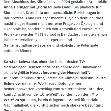
Den Abschluss des Klimafestivals 2024 gestaltete Architektin
Anna Heringer
mit
„Form follows Love“
. Sie plädierte für
Sinnlichkeit, Kreisläufe und menschliche Beziehungen im
Bauprozess. Anna Heringer machte zugleich deutlich, dass
nachhaltiges Bauen nicht nur eine Frage von Ökologie und
Ökonomie ist, sondern auch von Ästhetik und Poesie. Mit
Projekten wie der METI School in Bangladesch zeigte sie, wie
lokale Materialien, globale Expertise und
Gemeinschaftsarbeit soziale und ökologische Potenziale
entfalten können.
Karsten Schwanke
, einer der bekanntesten TV-
Meteorologen Deutschlands bezeichnete den Klimawandel
als
„die größte Herausforderung der Menschheit“.
In ihrem Schlussvortrag lieferte die Klimajournalistin
Louisa
Schneider
mit einer Wortneuschöpfung einen
bemerkenswerten Vorschlag zum Weiterdenken: Ihre Idee,
künftig nicht von der „Um-Welt“, sondern von der
„Mit-
Welt“
zu sprechen, ist ein dringender Appell für soziale
Nachhaltigkeit, die künftig sicher noch stärkere Beachtung
finden wird.