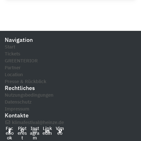
Navigation
Start
Tickets
GREENTERIOR
Partner
Location
Presse & Rückblick
Rechtliches
Nutzungsbedingungen
Datenschutz
Impressum
Kontakte
klimafestival@heinze.de
Fac
Pint
Inst
Link
Vim
ebo
eres
agra
edin
eo
ok
t
m