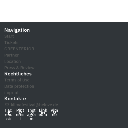
Navigation
Start
Tickets
GREENTERIOR
Partner
Location
Press & Review
Rechtliches
Terms of Use
Data protection
imprint
Kontakte
klimafestival@heinze.de
Fac
Pint
Inst
Link
Vim
ebo
eres
agra
edin
eo
ok
t
m