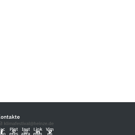
ontakte
klimafestival@heinze.de
Fac
Pint
Inst
Link
Vim
ebo
eres
agra
edin
eo