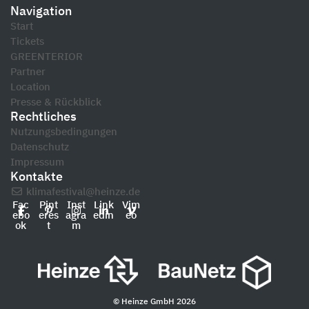
Navigation
Start
Tickets
GREENTERIOR
Partner
Location
Presse & Rückblick
Rechtliches
Nutzungsbedingungen
Datenschutz
Impressum
Kontakte
klimafestival@heinze.de
Fac
Pint
Inst
Link
Vim
ebo
eres
agra
edin
eo
ok
t
m
© Heinze GmbH 2026