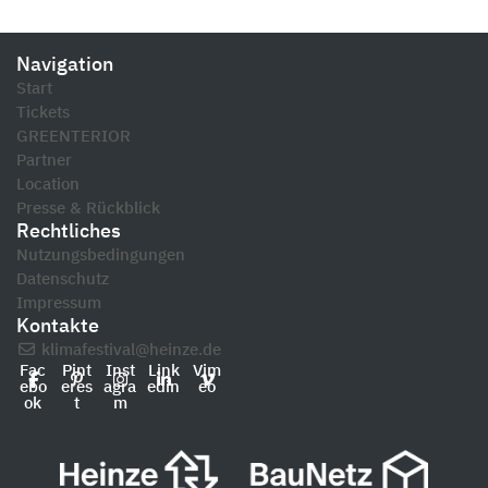
Navigation
Start
Tickets
GREENTERIOR
Partner
Location
Presse & Rückblick
Rechtliches
Nutzungsbedingungen
Datenschutz
Impressum
Kontakte
klimafestival@heinze.de
Fac
Pint
Inst
Link
Vim
ebo
eres
agra
edin
eo
ok
t
m