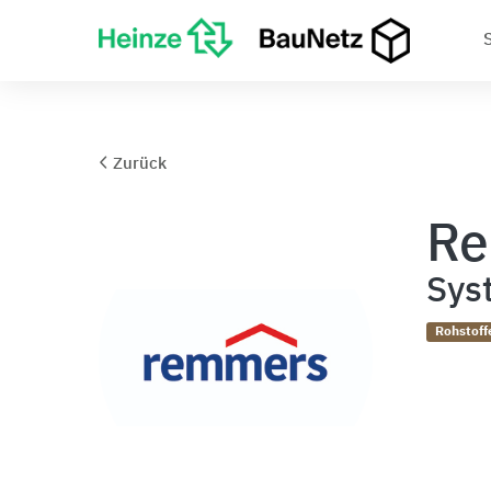
Zurück
R
Sys
Rohstoff