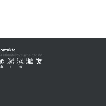
ontakte
klimafestival@heinze.de
Fac
Pint
Inst
Link
Vim
ebo
eres
agra
edin
eo
ok
t
m