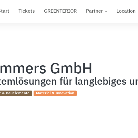
Start
Tickets
GREENTERIOR
Partner
Location
emmers GmbH
temlösungen für langlebiges u
e & Bauelemente
Material & Innovation