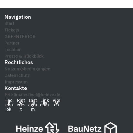
Navigation
Start
Tickets
GREENTERIOR
Partner
Location
Presse & Rückblick
Rechtliches
Nutzungsbedingungen
Datenschutz
Impressum
Kontakte
klimafestival@heinze.de
Fac
Pint
Inst
Link
Vim
ebo
eres
agra
edin
eo
ok
t
m