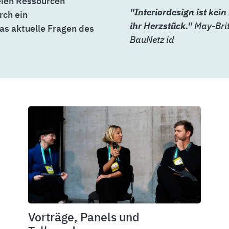
eien Ressourcen
"Interiordesign ist kei
rch ein
ihr Herzstück."
May-Brit
s aktuelle Fragen des
BauNetz id
Vorträge, Panels und